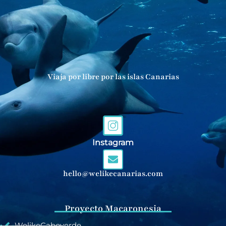
Viaja por libre por las islas Canarias
Instagram
hello@welikecanarias.com
Proyecto Macaronesia
WelikeCaboverde