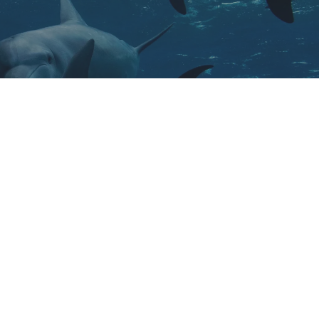
Viaja por libre por las islas Canarias
Instagram
hello@welikecanarias.com
Proyecto Macaronesia