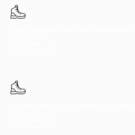
De la playa de La Cocina a Montaña A
Ruta Wikiloc
De Las Conchas, Majapalomas y Pedr
Ruta Wikiloc