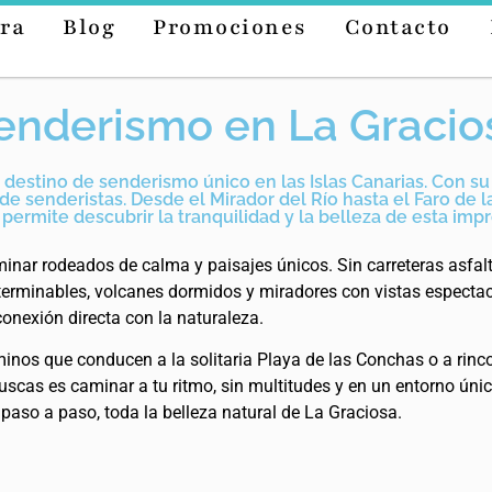
ra
Blog
Promociones
Contacto
enderismo en La Gracio
un destino de senderismo único en las Islas Canarias. Con s
de senderistas. Desde el Mirador del Río hasta el Faro de l
permite descubrir la tranquilidad y la belleza de esta impr
inar rodeados de calma y paisajes únicos. Sin carreteras asfal
terminables, volcanes dormidos y miradores con vistas espectacu
a conexión directa con la naturaleza.
os que conducen a la solitaria Playa de las Conchas o a rincon
cas es caminar a tu ritmo, sin multitudes y en un entorno único,
aso a paso, toda la belleza natural de La Graciosa.