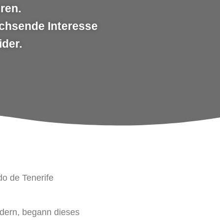
ren.
achsende Interesse
ider.
do de Tenerife
rdern, begann dieses