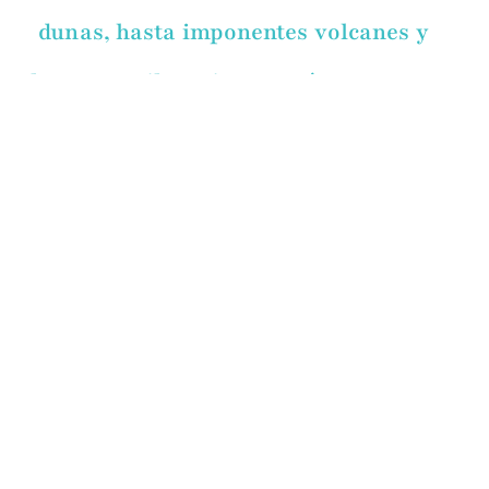
dunas, hasta imponentes volcanes y
bosques milenarios. Sumérgete en su
rica cultura, sus tradiciones y la
calidez de su gente, que te hará sentir
como en casa.
¿Sabías que la palabra MACARONESIA
viene del griego y significa "Islas
Afortunadas"?
Bienvenid@ a las Islas Afortunadas